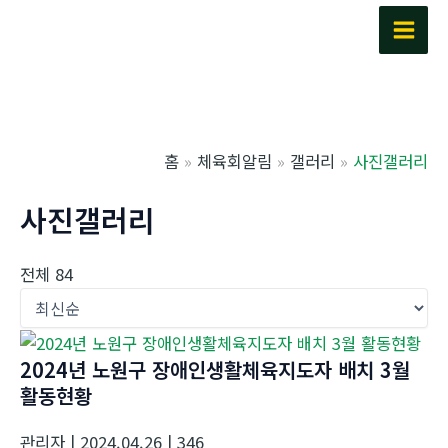
콘
텐
Main
츠
Men
로
건
너
홈
체육회알림
갤러리
사진갤러리
뛰
기
사진갤러리
전체 84
2024년 노원구 장애인생활체육지도자 배치 3월
활동현황
관리자
| 2024.04.26
| 346