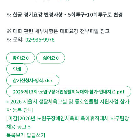
※
한궁 경기요강 변경사항 - 5회투구‣10회투구로 변경
※ 대회 관련 세부사항은 대회요강 첨부파일 참고
※ 문의:
02-935-9976
좋아요
0
싫어요
0
인쇄
참가신청서-양식.xlsx
2026-제13회-노원구장애인생활체육대회-참가-안내자료.pdf
«
2026 서울시 생활체육교실 및 동호인클럽 지원사업 참가
자 등록 안내
[마감]2026년 노원구장애인체육회 육아휴직대체 사무팀장
채용 공고
»
목록보기
답글쓰기