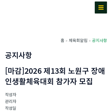
콘
텐
Main
츠
Men
로
건
너
홈
체육회알림
공지사항
뛰
기
공지사항
[마감]2026 제13회 노원구 장애
인생활체육대회 참가자 모집
작성자
관리자
작성일